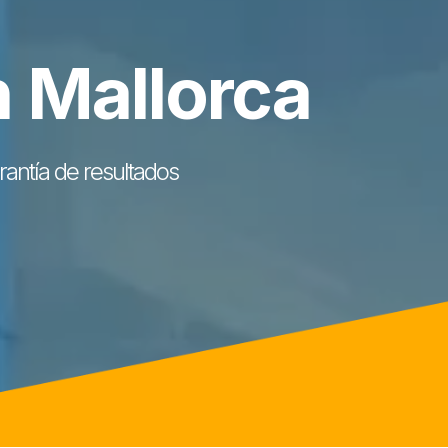
n Mallorca
antía de resultados